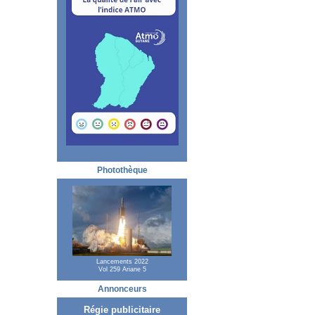
Photothèque
Lancements 2022
Vol 259 Ariane 5
Annonceurs
Régie publicitaire