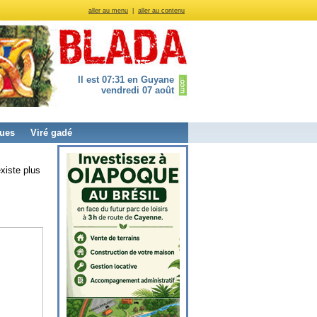
aller au menu
|
aller au contenu
Il est 07:31 en Guyane
vendredi 07 août
ues
Viré gadé
xiste plus