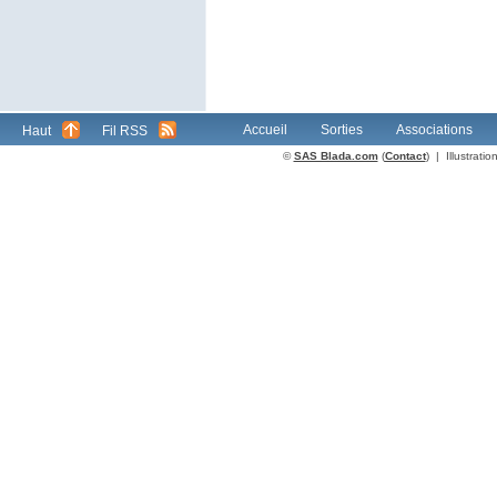
Accueil
Sorties
Associations
Haut
Fil RSS
©
SAS Blada.com
(
Contact
) | Illustrat