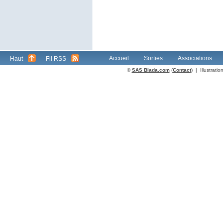
Accueil
Sorties
Associations
Haut
Fil RSS
©
SAS Blada.com
(
Contact
) | Illustrat