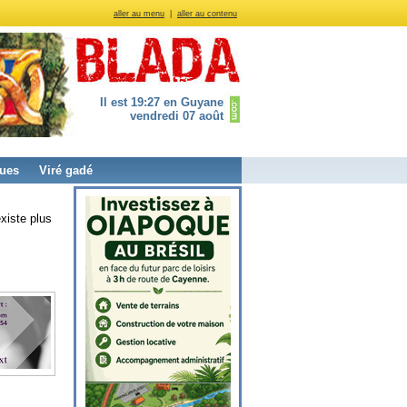
aller au menu
|
aller au contenu
Il est 19:27 en Guyane
vendredi 07 août
ues
Viré gadé
xiste plus