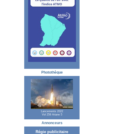
Photothèque
Lancements 2022
Vol 259 Ariane 5
Annonceurs
Régie publicitaire