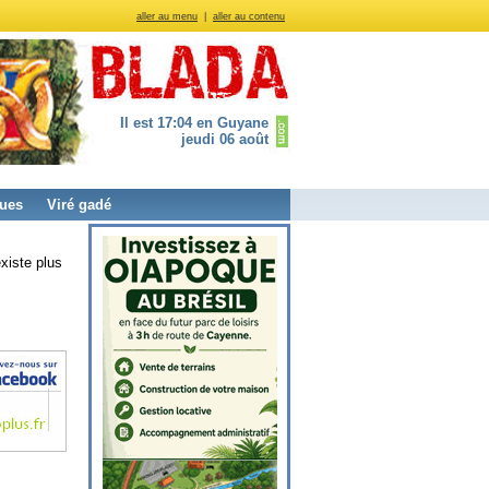
aller au menu
|
aller au contenu
Il est 17:04 en Guyane
jeudi 06 août
ues
Viré gadé
xiste plus