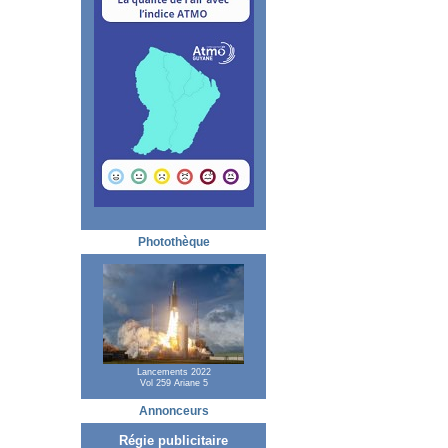
Photothèque
Lancements 2022
Vol 259 Ariane 5
Annonceurs
Régie publicitaire