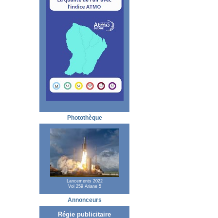
Photothèque
Lancements 2022
Vol 259 Ariane 5
Annonceurs
Régie publicitaire