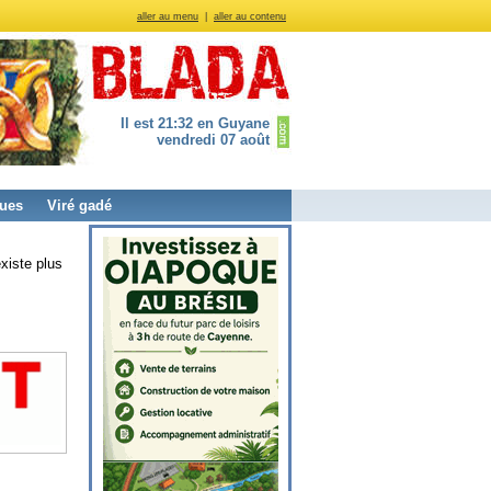
aller au menu
|
aller au contenu
Il est 21:32 en Guyane
vendredi 07 août
ues
Viré gadé
xiste plus