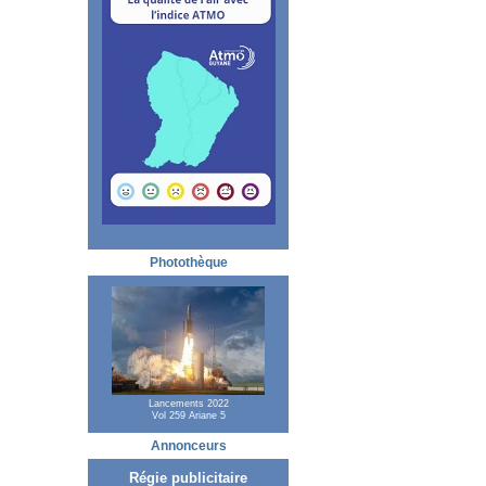
Photothèque
Lancements 2022
Vol 259 Ariane 5
Annonceurs
Régie publicitaire