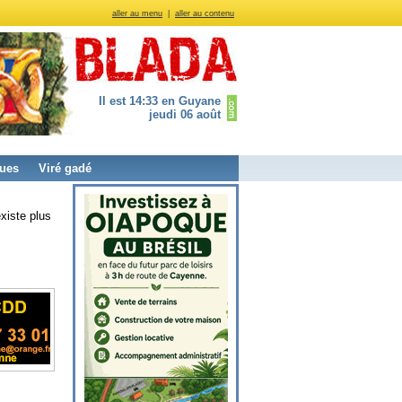
aller au menu
|
aller au contenu
Il est 14:33 en Guyane
jeudi 06 août
ues
Viré gadé
xiste plus