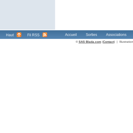
Accueil
Sorties
Associations
Haut
Fil RSS
©
SAS Blada.com
(
Contact
) | Illustrat