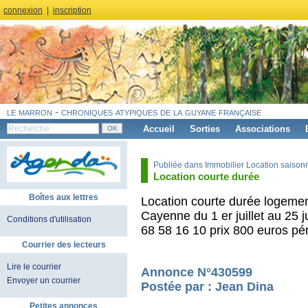
connexion
|
inscription
le marron - chroniques atypiques de la guyane française
Accueil
Sorties
Associations
Publiée dans Immobilier Location saisonn
Location courte durée
Boîtes aux lettres
Location courte durée logemen
Cayenne du 1 er juillet au 25 
Conditions d'utilisation
68 58 16 10 prix 800 euros pé
Courrier des lecteurs
Lire le courrier
Annonce N°430599
Envoyer un courrier
Postée par : Jean Dina
Petites annonces