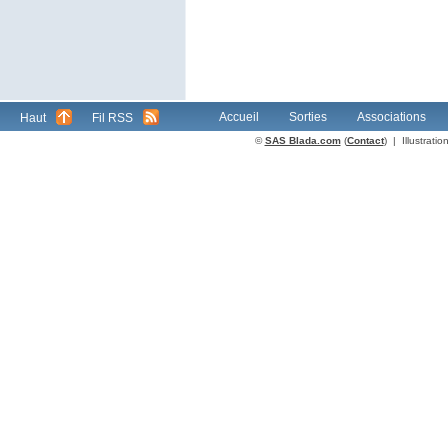
Accueil
Sorties
Associations
Haut
Fil RSS
©
SAS Blada.com
(
Contact
) | Illustrat