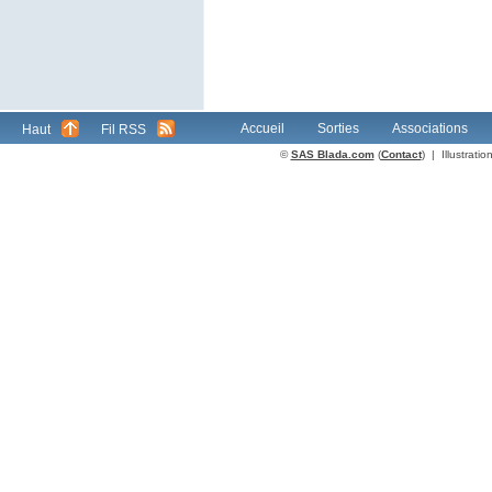
Accueil
Sorties
Associations
Haut
Fil RSS
©
SAS Blada.com
(
Contact
) | Illustrat