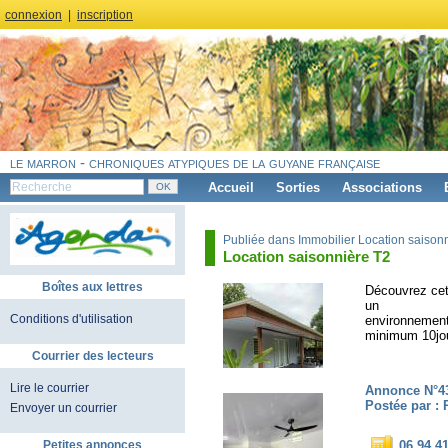
connexion
|
inscription
le marron - chroniques atypiques de la guyane française
Accueil
Sorties
Associations
Publiée dans Immobilier Location saisonn
Location saisonnière T2
Boîtes aux lettres
Découvrez cet
un
Conditions d'utilisation
environnement
minimum 10jour
Courrier des lecteurs
Lire le courrier
Annonce N°4
Postée par :
Envoyer un courrier
Petites annonces
06 94 4