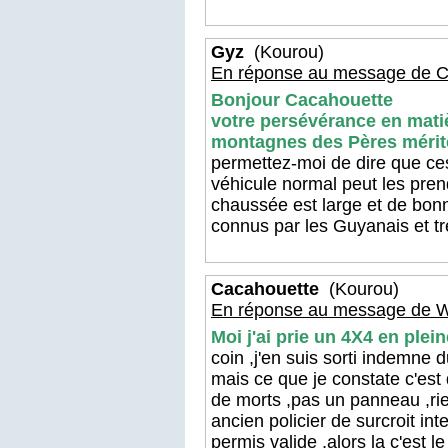
Gyz
(Kourou)
En réponse au message de C
Bonjour Cacahouette
votre persévérance en matiè
montagnes des Pères mérite
permettez-moi de dire que ces
véhicule normal peut les pren
chaussée est large et de bonn
connus par les Guyanais et tr
Cacahouette
(Kourou)
En réponse au message de 
Moi j'ai prie un 4X4 en plei
coin ,j'en suis sorti indemne 
mais ce que je constate c'est 
de morts ,pas un panneau ,rien
ancien policier de surcroit in
permis valide ,alors la c'est l