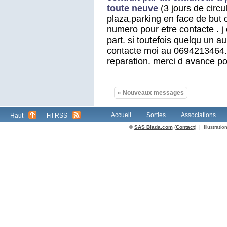
toute neuve
(3 jours de circu
plaza,parking en face de but c
numero pour etre contacte . j
part. si toutefois quelqu un a
contacte moi au 0694213464. 
reparation. merci d avance po
« Nouveaux messages
Accueil
Sorties
Associations
Haut
Fil RSS
©
SAS Blada.com
(
Contact
) | Illustrat