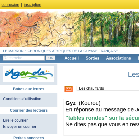
connexion
|
inscription
le marron - chroniques atypiques de la guyane française
Accueil
Sorties
Associations
Les
Boîtes aux lettres
Conditions d'utilisation
Gyz
(Kourou)
En réponse au message de Je
Courrier des lecteurs
"tables rondes" sur la sécur
Lire le courrier
Ne dites pas que vous en ress
Envoyer un courrier
Petites annonces