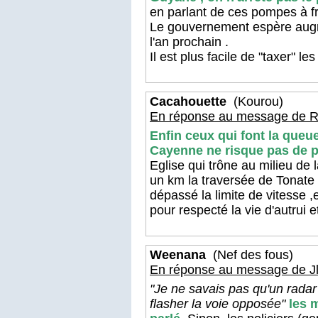
en parlant de ces pompes à fr
Le gouvernement espère augm
l'an prochain .
Il est plus facile de "taxer" l
Cacahouette
(Kourou)
En réponse au message de R
Enfin ceux qui font la queu
C
ayenne
ne risque pas de p
E
glise
qui trône au milieu de l
un km la traversée de T
onate
dépassé la limite de vitesse ,
pour respecté la vie d'autrui et
Weenana
(Nef des fous)
En réponse au message de J
"Je ne savais pas qu'un radar
flasher la voie opposée"
les 