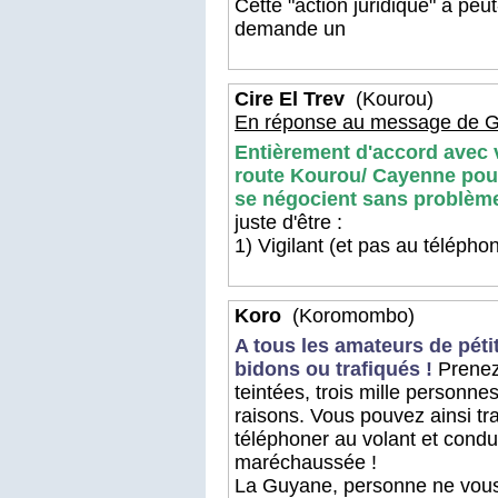
Cette "action juridique" a peu
demande un
Cire El Trev
(Kourou)
En réponse au message de G
Entièrement d'accord avec 
route Kourou/ Cayenne pour
se négocient sans problèm
juste d'être :
1) Vigilant (et pas au télépho
Koro
(Koromombo)
A tous les amateurs de pétit
bidons ou trafiqués !
Prenez 
teintées, trois mille personn
raisons. Vous pouvez ainsi tr
téléphoner au volant et condui
maréchaussée !
La Guyane, personne ne vous 