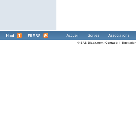
Accueil
Sorties
Associations
Haut
Fil RSS
©
SAS Blada.com
(
Contact
) | Illustrat