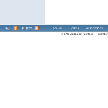
Accueil
Sorties
Associations
Haut
Fil RSS
©
SAS Blada.com
(
Contact
) | Illustrat