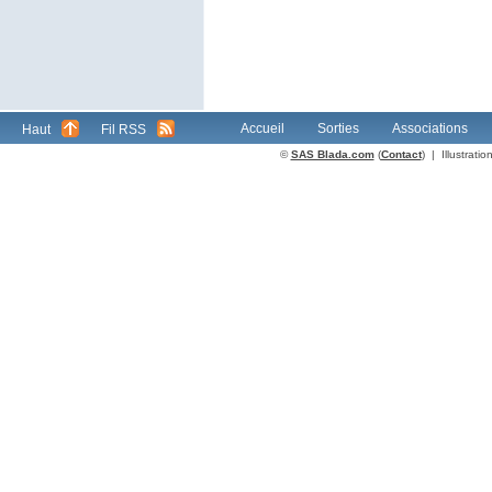
Accueil
Sorties
Associations
Haut
Fil RSS
©
SAS Blada.com
(
Contact
) | Illustrat