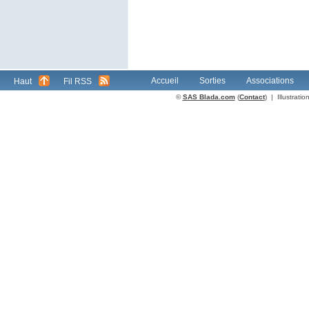
Accueil
Sorties
Associations
Haut
Fil RSS
©
SAS Blada.com
(
Contact
) | Illustrat