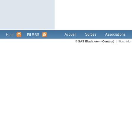
Accueil
Sorties
Associations
Haut
Fil RSS
©
SAS Blada.com
(
Contact
) | Illustrat