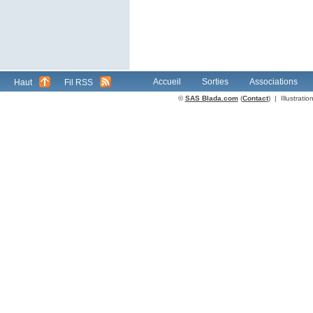
Accueil
Sorties
Associations
Haut
Fil RSS
©
SAS Blada.com
(
Contact
) | Illustrat