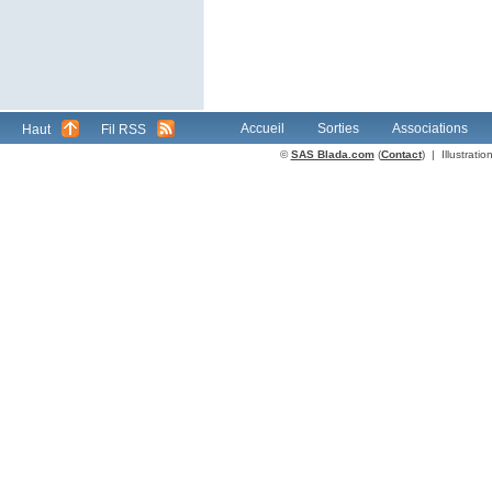
Accueil
Sorties
Associations
Haut
Fil RSS
©
SAS Blada.com
(
Contact
) | Illustrat