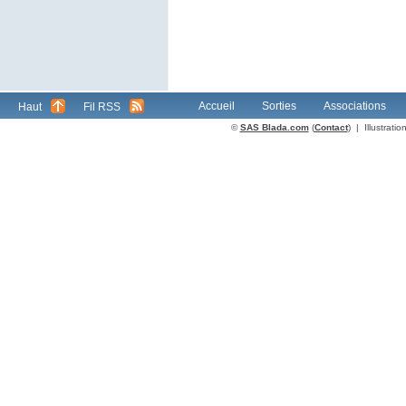
Accueil
Sorties
Associations
Haut
Fil RSS
©
SAS Blada.com
(
Contact
) | Illustrat