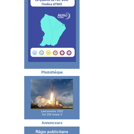
Photothèque
Lancements 2022
Vol 259 Ariane 5
Annonceurs
Régie publicitaire