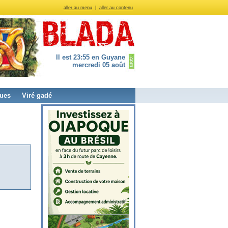
aller au menu
|
aller au contenu
Il est 23:55 en Guyane
mercredi 05 août
ues
Viré gadé