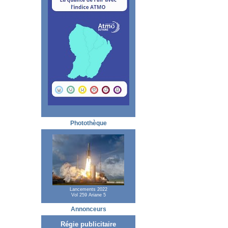
Photothèque
Lancements 2022
Vol 259 Ariane 5
Annonceurs
Régie publicitaire