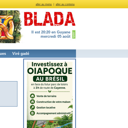
aller au menu
|
aller au contenu
Il est 20:20 en Guyane
mercredi 05 août
ues
Viré gadé