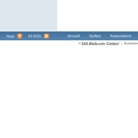
Accueil
Sorties
Associations
Haut
Fil RSS
©
SAS Blada.com
(
Contact
) | Illustrat