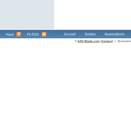
Accueil
Sorties
Associations
Haut
Fil RSS
©
SAS Blada.com
(
Contact
) | Illustrat