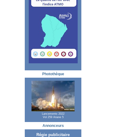
Photothèque
Lancements 2022
Vol 259 Ariane 5
Annonceurs
Régie publicitaire