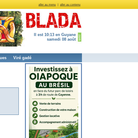
aller au menu
|
aller au contenu
Il est 10:13 en Guyane
samedi 08 août
ues
Viré gadé