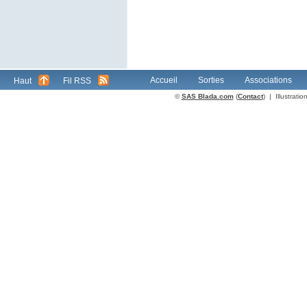
Accueil
Sorties
Associations
Haut
Fil RSS
©
SAS Blada.com
(
Contact
) | Illustrat