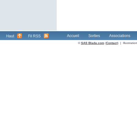
Accueil
Sorties
Associations
Haut
Fil RSS
©
SAS Blada.com
(
Contact
) | Illustrat