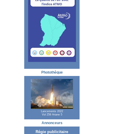
Photothèque
Lancements 2022
Vol 259 Ariane 5
Annonceurs
Régie publicitaire