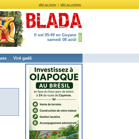
aller au menu
|
aller au contenu
Il est 05:49 en Guyane
samedi 08 août
ues
Viré gadé