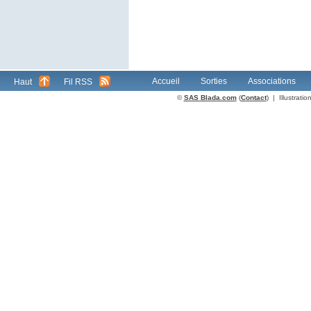
Accueil
Sorties
Associations
Haut
Fil RSS
©
SAS Blada.com
(
Contact
) | Illustrat