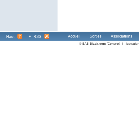
Accueil
Sorties
Associations
Haut
Fil RSS
©
SAS Blada.com
(
Contact
) | Illustrat