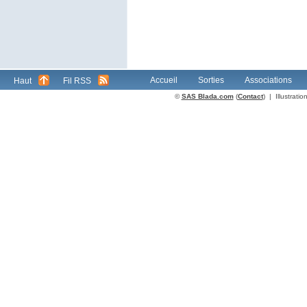
Accueil
Sorties
Associations
Haut
Fil RSS
©
SAS Blada.com
(
Contact
) | Illustrat