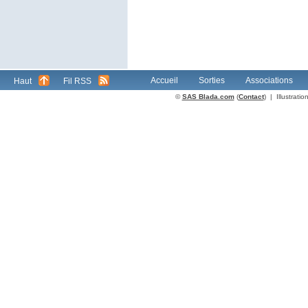
Accueil
Sorties
Associations
Haut
Fil RSS
©
SAS Blada.com
(
Contact
) | Illustrat