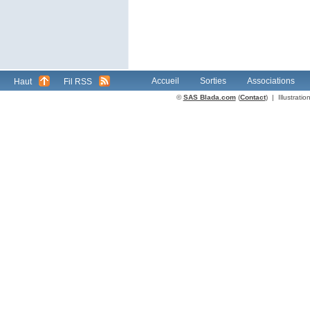
Accueil
Sorties
Associations
Haut
Fil RSS
©
SAS Blada.com
(
Contact
) | Illustrat