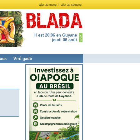
aller au menu
|
aller au contenu
Il est 20:06 en Guyane
jeudi 06 août
ues
Viré gadé