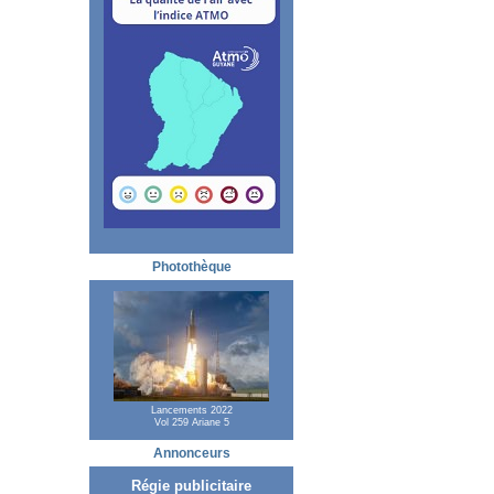
Photothèque
Lancements 2022
Vol 259 Ariane 5
Annonceurs
Régie publicitaire