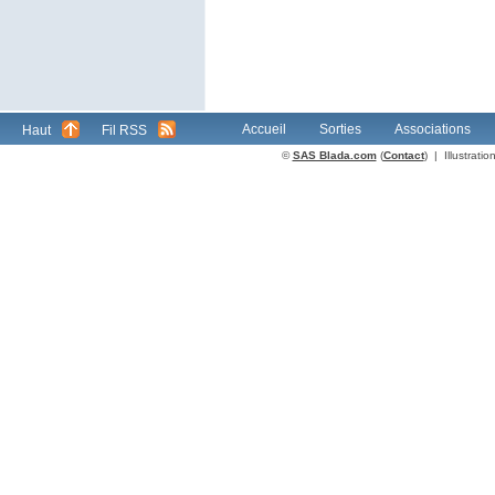
Accueil
Sorties
Associations
Haut
Fil RSS
©
SAS Blada.com
(
Contact
) | Illustrat