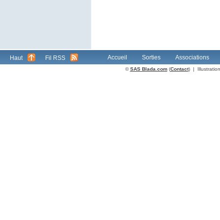
Accueil
Sorties
Associations
Haut
Fil RSS
©
SAS Blada.com
(
Contact
) | Illustrat