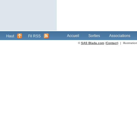
Accueil
Sorties
Associations
Haut
Fil RSS
©
SAS Blada.com
(
Contact
) | Illustrat