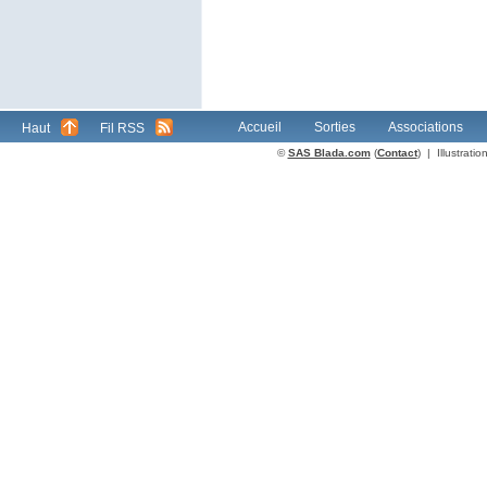
Accueil
Sorties
Associations
Haut
Fil RSS
©
SAS Blada.com
(
Contact
) | Illustrat