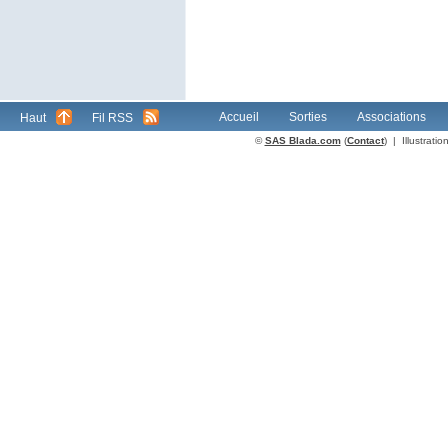
Accueil
Sorties
Associations
Haut
Fil RSS
©
SAS Blada.com
(
Contact
) | Illustrat