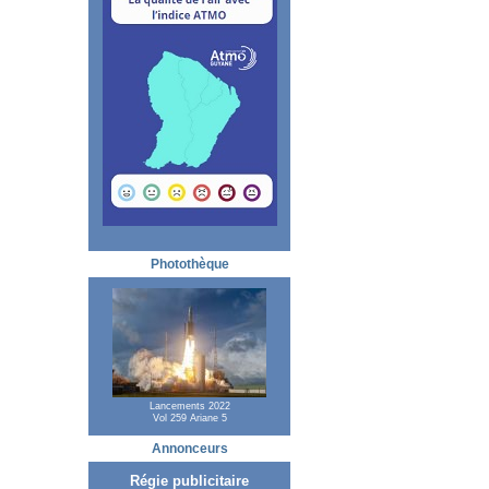
Photothèque
Lancements 2022
Vol 259 Ariane 5
Annonceurs
Régie publicitaire