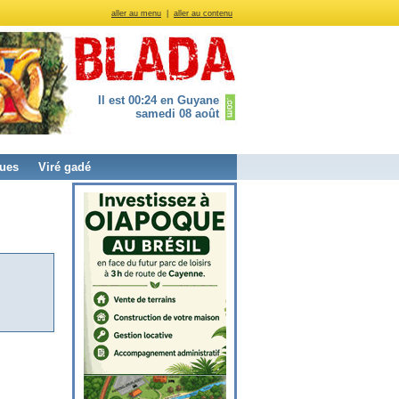
aller au menu
|
aller au contenu
Il est 00:24 en Guyane
samedi 08 août
ues
Viré gadé