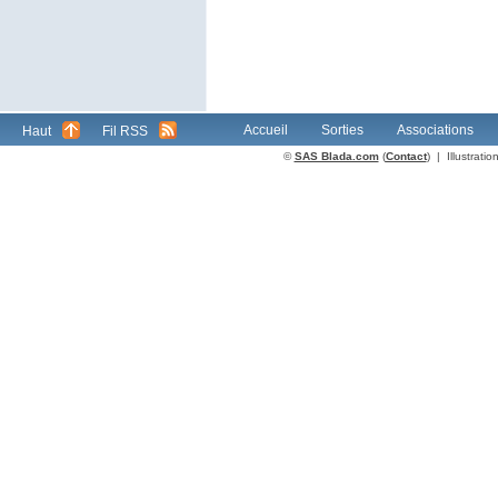
Accueil
Sorties
Associations
Haut
Fil RSS
©
SAS Blada.com
(
Contact
) | Illustrat