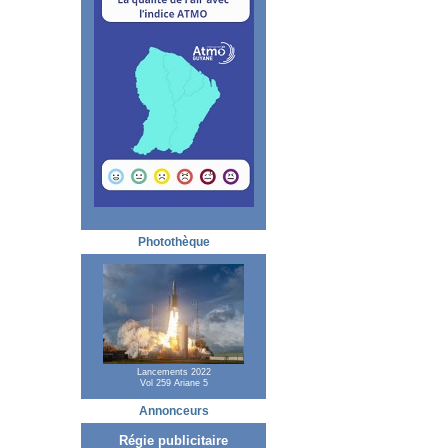
Photothèque
Lancements 2022
Vol 259 Ariane 5
Annonceurs
Régie publicitaire