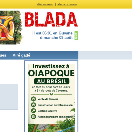
aller au menu
|
aller au contenu
Il est 06:01 en Guyane
dimanche 09 août
ues
Viré gadé