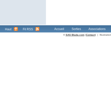
Accueil
Sorties
Associations
Haut
Fil RSS
©
SAS Blada.com
(
Contact
) | Illustrat