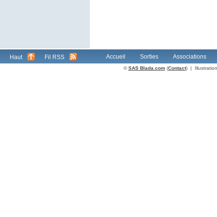
Accueil
Sorties
Associations
Haut
Fil RSS
©
SAS Blada.com
(
Contact
) | Illustrat