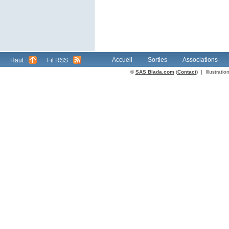
Accueil
Sorties
Associations
Haut
Fil RSS
©
SAS Blada.com
(
Contact
) | Illustrat