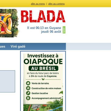
aller au menu
|
aller au contenu
Il est 06:13 en Guyane
jeudi 06 août
ues
Viré gadé