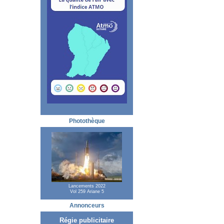
Photothèque
Lancements 2022
Vol 259 Ariane 5
Annonceurs
Régie publicitaire