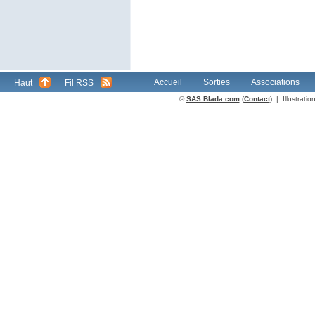
Accueil
Sorties
Associations
Haut
Fil RSS
©
SAS Blada.com
(
Contact
) | Illustrat