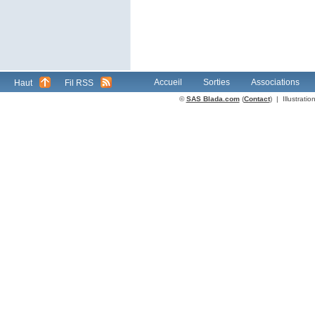
Accueil
Sorties
Associations
Haut
Fil RSS
©
SAS Blada.com
(
Contact
) | Illustrat