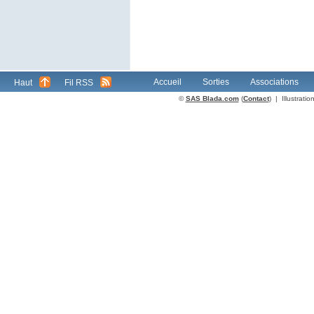
Accueil
Sorties
Associations
Haut
Fil RSS
©
SAS Blada.com
(
Contact
) | Illustrat