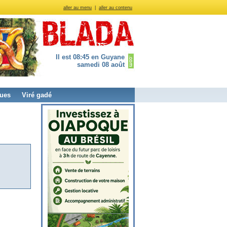
aller au menu
|
aller au contenu
Il est 08:45 en Guyane
samedi 08 août
ues
Viré gadé