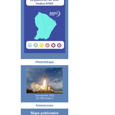
Photothèque
Lancements 2022
Vol 259 Ariane 5
Annonceurs
Régie publicitaire