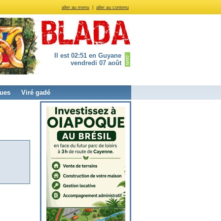
aller au menu
|
aller au contenu
Il est 02:51 en Guyane
vendredi 07 août
ues
Viré gadé