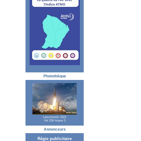
Photothèque
Lancements 2022
Vol 259 Ariane 5
Annonceurs
Régie publicitaire